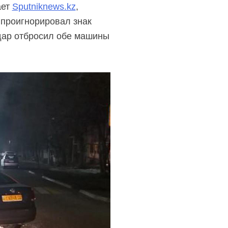
ает
Sputniknews.kz
,
 проигнорировал знак
удар отбросил обе машины