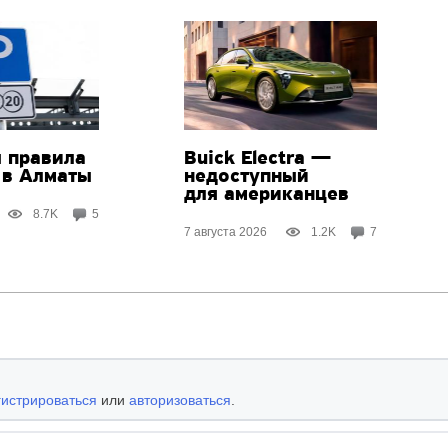
 правила
Buick Electra —
 в Алматы
недоступный
для американцев
8.7K
5
7 августа 2026
1.2K
7
гистрироваться
или
авторизоваться
.