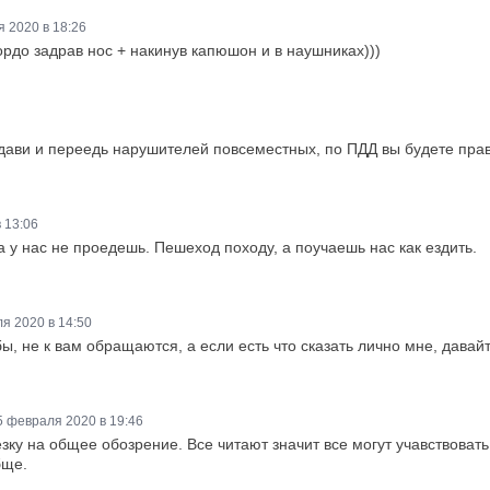
 2020 в 18:26
гордо задрав нос + накинув капюшон и в наушниках)))
 дави и переедь нарушителей повсеместных, по ПДД вы будете прав
 13:06
у нас не проедешь. Пешеход походу, а поучаешь нас как ездить.
я 2020 в 14:50
ы, не к вам обращаются, а если есть что сказать лично мне, давайте
5 февраля 2020 в 19:46
у на общее обозрение. Все читают значит все могут учавствовать в
бще.