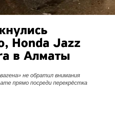
лкнулись
o, Honda Jazz
ra в Алматы
вагена» не обратил внимания
ьтате прямо посреди перекрёстка