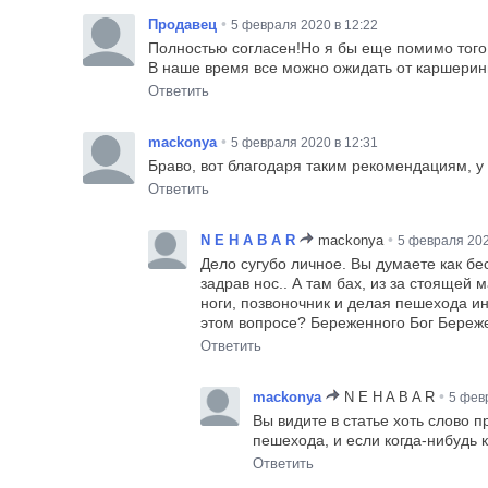
•
Продавец
5 февраля 2020 в 12:22
Полностью согласен!Но я бы еще помимо того 
В наше время все можно ожидать от каршерин
Ответить
•
mackonya
5 февраля 2020 в 12:31
Браво, вот благодаря таким рекомендациям, у 
Ответить
•
N E H A B A R
mackonya
5 февраля 202
Дело сугубо личное. Вы думаете как бе
задрав нос.. А там бах, из за стоящей
ноги, позвоночник и делая пешехода ин
этом вопросе? Береженного Бог Береж
Ответить
•
mackonya
N E H A B A R
5 фев
Вы видите в статье хоть слово 
пешехода, и если когда-нибудь к
Ответить