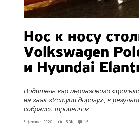
Нос к носу сто
Volkswagen Pol
и Hyundai Elant
Водитель каршерингового «фолькс
на знак «Уступи дорогу», в резул
собрался тройничок.
5 февраля 2020
5.3K
16