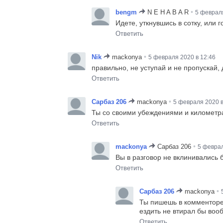
•
bengm
N E H A B A R
5 февраля
Идете, уткнувшись в сотку, или 
Ответить
•
Nik
mackonya
5 февраля 2020 в 12:46
правильно, не уступай и не пропускай,
Ответить
•
Сарбаз 206
mackonya
5 февраля 2020 в
Ты со своими убеждениями и километра 
Ответить
•
mackonya
Сарбаз 206
5 феврал
Вы в разговор не вклинивались б
Ответить
•
Сарбаз 206
mackonya
Ты пишешь в комменторезк
ездить не втирал бы воо
Ответить