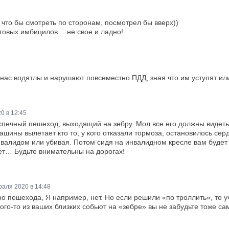
что бы смотреть по сторонам, посмотрел бы вверх))
говых имбицилов …не свое и ладно!
нас водятлы и нарушают повсеместно ПДД, зная что им уступят или
0 в 12:45
спечный пешеход, выходящий на зебру. Мол все его должны видеть и
 машины вылетает кто то, у кого отказали тормоза, остановилось се
валидом или убивая. Потом сидя на инвалидном кресле вам будет н
ет… Будьте внимательны на дорогах!
раля 2020 в 14:48
про пешехода, Я например, нет. Но если решили «по троллить», то 
ого-то из ваших близких собьют на «зебре» вы не забудьте тоже сам