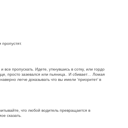
 пропустят.
 все пропускать. Идете, уткнувшись в сотку, или гордо
рдце, просто зазевался или пьяница.. И сбивает… Ломая
аверно легче доказывать что вы имели ‘приоритет’ в
учитывайте, что любой водитель превращается в
ое сказать.