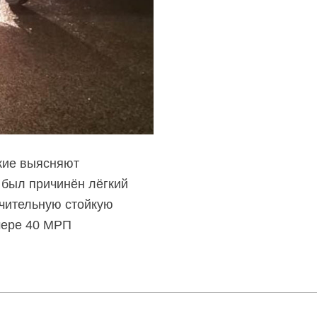
кие выясняют
 был причинён лёгкий
ачительную стойкую
мере 40 МРП