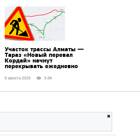
Участок трассы Алматы —
Тараз «Новый перевал
Кордай» начнут
перекрывать ежедневно
6 августа 2026
5.6K
✖