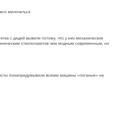
чего мелочиться
тетка с дядей выжили потому, что у них механические
мехническим стеклопакетов чем модным современным, но
талисты понапридумывали всякие машины «поганые» на