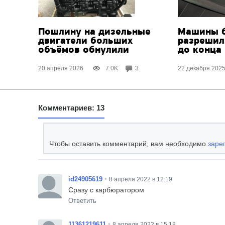
Пошлину на дизельные
Машины б
двигатели больших
разрешил
объёмов обнулили
до конца
20 апреля 2026
7.0K
3
22 декабря 202
Комментариев: 13
Чтобы оставить комментарий, вам необходимо
заре
•
id24905619
8 апреля 2022 в 12:19
Сразу с карбюратором
Ответить
•
11361219611
8 апреля 2022 в 15:18