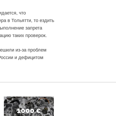
идается, что
а в Тольятти, то ездить
выполнение запрета
ацию таких проверок.
 решили
из-за
проблем
 России и дефицитом