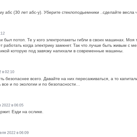
 абс (30 лет абс-у). Уберите стеклоподьемники ..сделайте весла 
:12
и был потоп. Те у кого электропакеты гибли в своих машинах. Моя 
 работать когда электрику замкнет. Так что лучше быть живым с 
никой которую под завязку напихали в современные машины.
 в 02:10
ить безопаснее всего. Давайте на них пересаживаться, а то капи
 все и по экологии и по безопасности…
 2022 в 06:05
ржит. Езди на ослике.
еля 2022 в 06:09