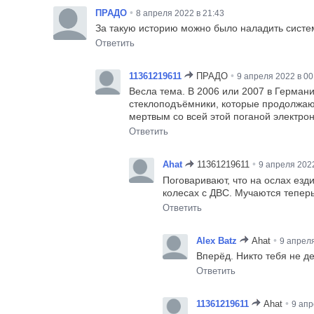
•
ПРАДО
8 апреля 2022 в 21:43
За такую историю можно было наладить систему
Ответить
•
11361219611
ПРАДО
9 апреля 2022 в 00
Весла тема. В 2006 или 2007 в Германи
стеклоподъёмники, которые продолжают
мертвым со всей этой поганой электро
Ответить
•
Ahat
11361219611
9 апреля 2022
Поговаривают, что на ослах езд
колесах с ДВС. Мучаются теперь
Ответить
•
Alex Batz
Ahat
9 апреля
Вперёд. Никто тебя не де
Ответить
•
11361219611
Ahat
9 апр