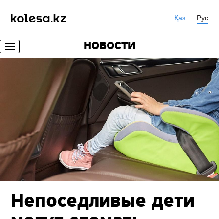
Қаз
Рус
НОВОСТИ
Непоседливые дети