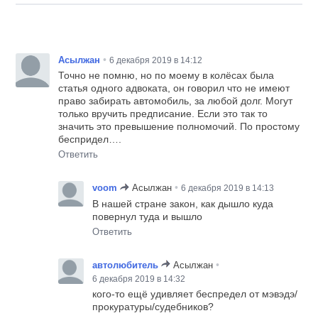
•
Асылжан
6 декабря 2019 в 14:12
Точно не помню, но по моему в колёсах была
статья одного адвоката, он говорил что не имеют
право забирать автомобиль, за любой долг. Могут
только вручить предписание. Если это так то
значить это превышение полномочий. По простому
беспридел….
Ответить
•
voom
Асылжан
6 декабря 2019 в 14:13
В нашей стране закон, как дышло куда
повернул туда и вышло
Ответить
•
автолюбитель
Асылжан
6 декабря 2019 в 14:32
кого-то ещё удивляет беспредел от мэвэдэ/
прокуратуры/судебников?