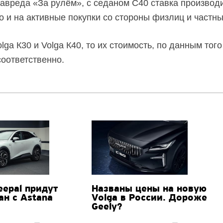
лавреда «За рулём», с седаном C40 ставка производ
но и на активные покупки со стороны физлиц и частн
lga К30 и Volga К40, то их стоимость, по данным того
оответственно.
eepal придут
Названы цены на новую
ан с Astana
Volga в России. Дороже
Geely?