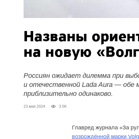
Названы ориен
на новую «Вол
Россиян ожидает дилемма при выбо
и отечественной Lada Aura — обе
приблизительно одинаково.
23 мая 2024
3.5K
Главред журнала «За ру
возрождённой марки Vol