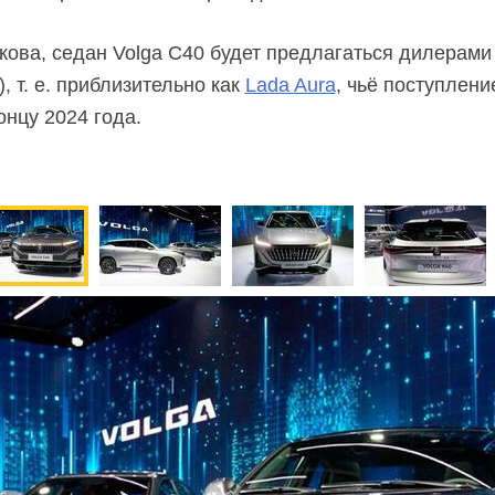
ова, седан Volga C40 будет предлагаться дилерам
), т. е. приблизительно как
Lada Aura
, чьё поступлен
онцу 2024 года.