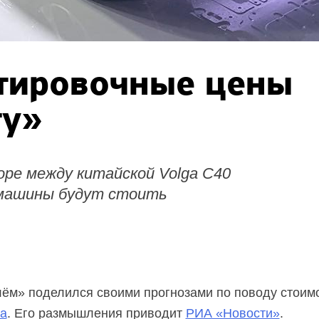
тировочные цены
гу»
ре между китайской Volga C40
 машины будут стоить
лём» поделился своими прогнозами по поводу стоим
ga
. Его размышления приводит
РИА «Новости»
.