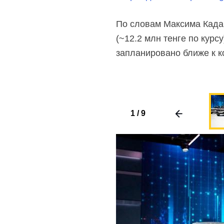
По словам Максима Кадак
(~12.2 млн тенге по курсу
запланировано ближе к к
1
/
9