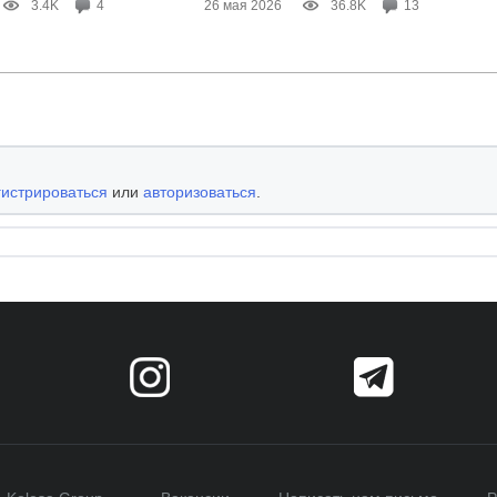
3.4K
4
26 мая 2026
36.8K
13
гистрироваться
или
авторизоваться
.