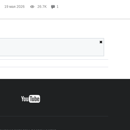
19 мая 2026
26.7K
1
✖