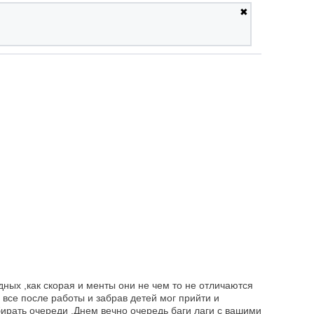
✖
ных ,как скорая и менты они не чем то не отличаются
 все после работы и забрав детей мог прийти и
бирать очереди .Днем вечно очередь баги лаги с вашими