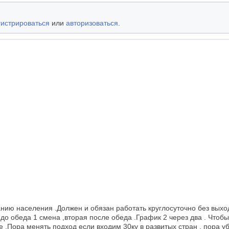
гистрироваться
или
авторизоваться
.
нию населения .Должен и обязан работать круглосуточно без выход
 до обеда 1 смена ,вторая после обеда .График 2 через два . Чтобы
 .Пора менять подход если входим 30ку в развитых стран , пора у