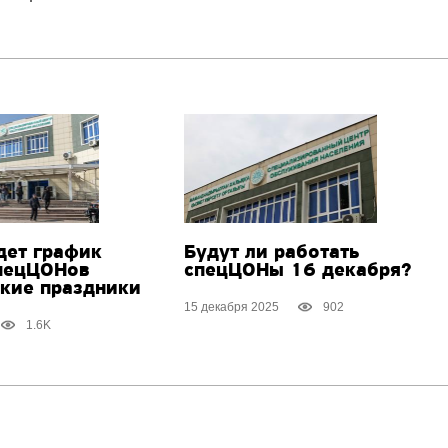
дет график
Будут ли работать
пецЦОНов
спецЦОНы 16 декабря?
ские праздники
15 декабря 2025
902
1.6K