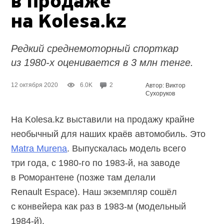
в продаже
на Kolesa.kz
Редкий среднемоторный спорткар
из 1980-х оценивается в 3 млн тенге.
12 октября 2020
6.0K
2
Автор: Виктор
Сухоруков
На Kolesa.kz выставили на продажу крайне
необычный для наших краёв автомобиль. Это
Matra Murena
. Выпускалась модель всего
три года,
с 1980-го
по 1983-й,
на заводе
в Роморантене (позже там делали
Renault Espace). Наш экземпляр сошёл
с конвейера как раз
в 1983-м
(модельный
1984-й)
.