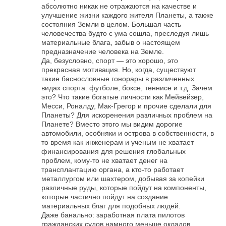
абсолютно никак не отражаются на качестве и
улучшение жизни каждого жителя Планеты, а также
состояния Земли в целом. Большая часть
человечества будто с ума сошла, преследуя лишь
материальные блага, забыв о настоящем
предназначение человека на Земле.
Да, безусловно, спорт — это хорошо, это
прекрасная мотивация. Но, когда, существуют
такие баснословные гонорары в различенных
видах спорта: футболе, боксе, теннисе и т.д. Зачем
это? Что такие богатые личности как Мейвейзер,
Месси, Роналду, Мак-Грегор и прочие сделали для
Планеты? Для искоренения различных проблем на
Планете? Вместо этого мы видим дорогие
автомобили, особняки и острова в собственности, в
то время как инженерам и ученым не хватает
финансирования для решения глобальных
проблем, кому-то не хватает денег на
трансплантацию органа, а кто-то работает
металлургом или шахтером, добывая за копейки
различные руды, которые пойдут на компоненты,
которые частично пойдут на создание
материальных благ для подобных людей.
Даже банально: заработная плата пилотов
гражданских судов намного меньше окладов