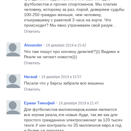
футболистов и прочих спортсменов. Мы платим
человеку, которому за раз, порой, доверяем судьбы
100-250 граждан меньше, чем человеку,
отыгравшему с ракеткой 3 часа на корте. Что
происходит? Мы явно утрачиваем свой разум…
Ответить
•
Alexander
19 декабря 2019 в 15:42
Что там пишут про кончину дизелей?))) Видимо в
Реале не читают новости)))
Ответить
•
Насвай
19 декабря 2019 в 15:57
Писали что у барсы забрали все машины
Ответить
•
Ержан Тимофей
19 декабря 2019 в 21:47
Для футболистов миллионеров,коими являются
все игроки реала,эти новые Ауди, так же как для
простого гражданина электросамокат за 120 тысяч
тенге.У них контракты по 20 миллионов евро,в год
и более,т.е запрлата.