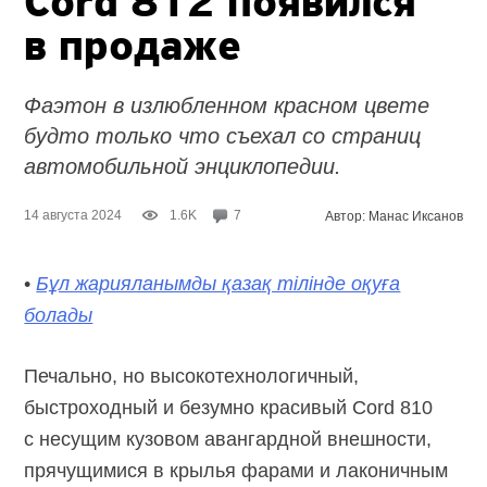
Cord 812 появился
в продаже
Фаэтон в излюбленном красном цвете
будто только что съехал со страниц
автомобильной энциклопедии.
14 августа 2024
1.6K
7
Автор: Манас Иксанов
•
Бұл жарияланымды қазақ тілінде оқуға
болады
Печально, но высокотехнологичный,
быстроходный и безумно красивый Cord 810
с несущим кузовом авангардной внешности,
прячущимися в крылья фарами и лаконичным