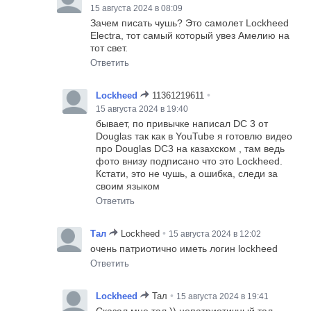
15 августа 2024 в 08:09
Зачем писать чушь? Это самолет Lockheed
Electra, тот самый который увез Амелию на
тот свет.
Ответить
•
Lockheed
11361219611
15 августа 2024 в 19:40
бывает, по привычке написал DC 3 от
Douglas так как в YouTube я готовлю видео
про Douglas DC3 на казахском , там ведь
фото внизу подписано что это Lockheed.
Кстати, это не чушь, а ошибка, следи за
своим языком
Ответить
•
Тал
Lockheed
15 августа 2024 в 12:02
очень патриотично иметь логин lockheed
Ответить
•
Lockheed
Тал
15 августа 2024 в 19:41