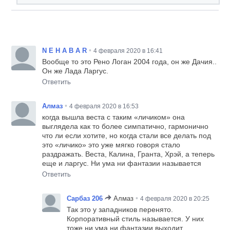
•
N E H A B A R
4 февраля 2020 в 16:41
Вообще то это Рено Логан 2004 года, он же Дачия..
Он же Лада Ларгус.
Ответить
•
Алмаз
4 февраля 2020 в 16:53
когда вышла веста с таким «личиком» она
выглядела как то более симпатично, гармонично
что ли если хотите, но когда стали все делать под
это «личико» это уже мягко говоря стало
раздражать. Веста, Калина, Гранта, Хрэй, а теперь
еще и ларгус. Ни ума ни фантазии называется
Ответить
•
Сарбаз 206
Алмаз
4 февраля 2020 в 20:25
Так это у западников перенято.
Корпоративный стиль называется. У них
тоже ни ума ни фантазии выходит.