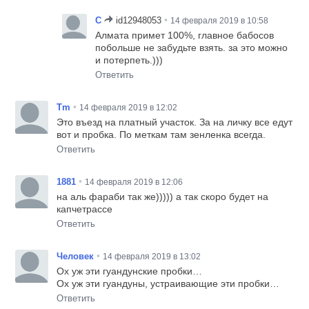
•
C
id12948053
14 февраля 2019 в 10:58
Алмата примет 100%, главное бабосов
побольше не забудьте взять. за это можно
и потерпеть.)))
Ответить
•
Tm
14 февраля 2019 в 12:02
Это въезд на платный участок. За на личку все едут
вот и пробка. По меткам там зенленка всегда.
Ответить
•
1881
14 февраля 2019 в 12:06
на аль фараби так же))))) а так скоро будет на
капчетрассе
Ответить
•
Человек
14 февраля 2019 в 13:02
Ох уж эти гуандунские пробки…
Ох уж эти гуандуны, устраивающие эти пробки…
Ответить