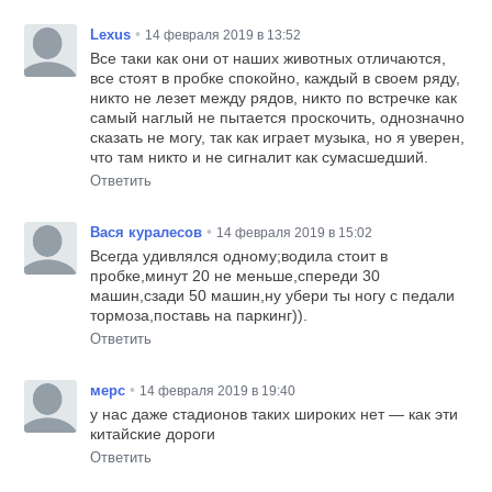
•
Lexus
14 февраля 2019 в 13:52
Все таки как они от наших животных отличаются,
все стоят в пробке спокойно, каждый в своем ряду,
никто не лезет между рядов, никто по встречке как
самый наглый не пытается проскочить, однозначно
сказать не могу, так как играет музыка, но я уверен,
что там никто и не сигналит как сумасшедший.
Ответить
•
Вася куралесов
14 февраля 2019 в 15:02
Всегда удивлялся одному;водила стоит в
пробке,минут 20 не меньше,спереди 30
машин,сзади 50 машин,ну убери ты ногу с педали
тормоза,поставь на паркинг)).
Ответить
•
мерс
14 февраля 2019 в 19:40
у нас даже стадионов таких широких нет — как эти
китайские дороги
Ответить