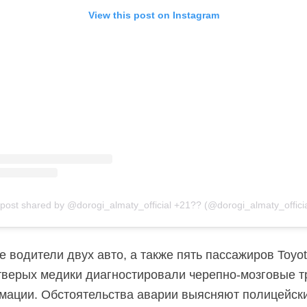
View this post on Instagram
 post shared by @dorogi_almaty_official +21?? (@dorogi_almaty_officia
е водители двух авто, а также пять пассажиров Toyo
тверых медики диагностировали черепно-мозговые 
имации. Обстоятельства аварии выясняют полицейск