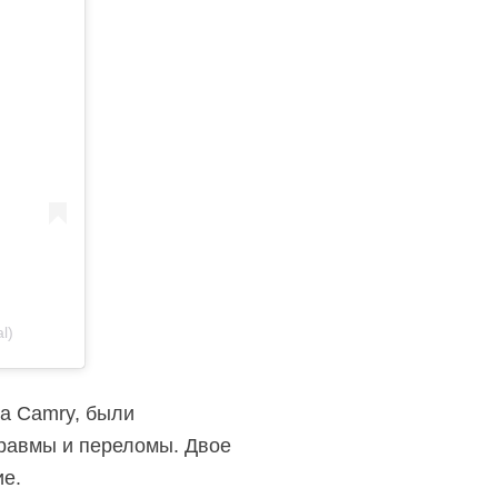
l)
ta Camry, были
травмы и переломы. Двое
ие.