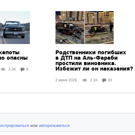
капоты
Родственники погибших
но опасны
в ДТП
на Аль-Фараби
простили виновника.
Избежит ли он наказания?
3.3K
9
2 июня 2026
2.1K
30
гистрироваться
или
авторизоваться
.