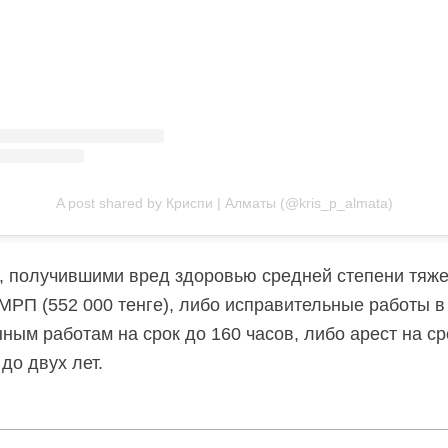
A post shared by Криспи | Алматы (@kris_p_almata)
 получившими вред здоровью средней степени тяжес
МРП (552 000 тенге), либо исправительные работы в
ым работам на срок до 160 часов, либо арест на сро
до двух лет.