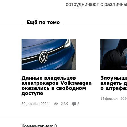
сотрудничают с различн
Ещё по теме
Данные владельцев
Злоумышл
электрокаров Volkswagen
владеть 
оказались в свободном
о штрафа
доступе
14 февраля 202
30 декабря 2024
2.3K
3
Комментариев: 0