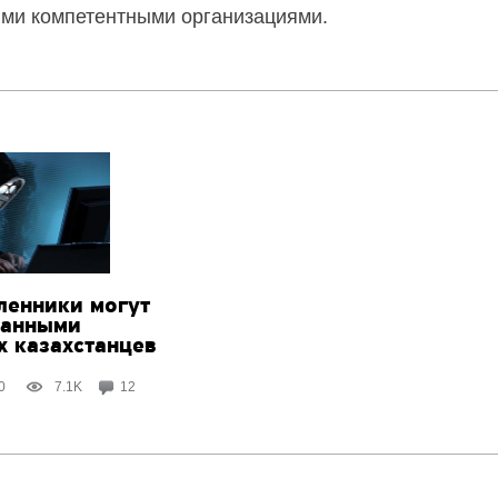
ыми компетентными организациями.
енники могут
данными
х казахстанцев
0
7.1K
12