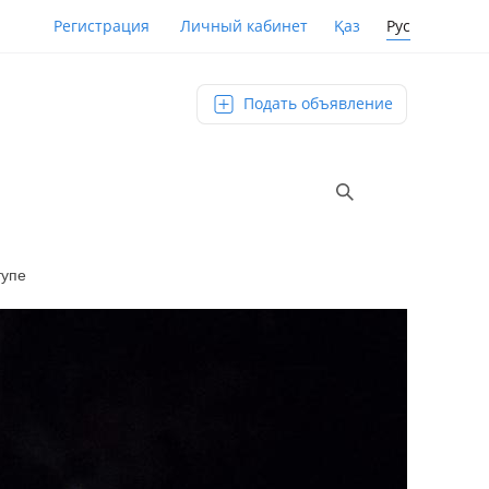
Қаз
Рус
Регистрация
Личный кабинет
Подать объявление
тупе