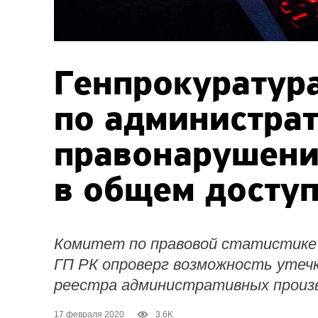
Генпрокуратура
по администра
правонарушени
в общем досту
Комитет по правовой статистике
ГП РК опроверг возможность утеч
реестра административных произ
17 февраля 2020
3.6K