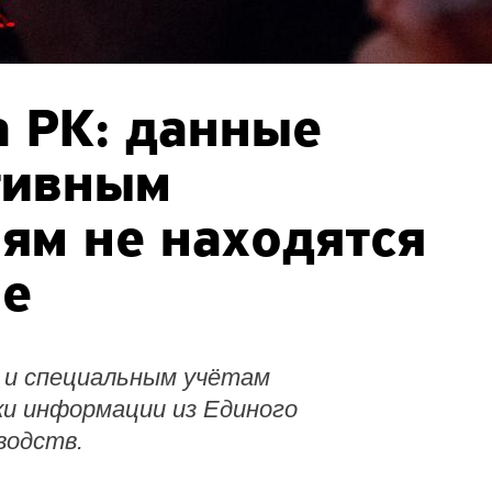
 РК: данные
тивным
ям не находятся
пе
 и специальным учётам
ки информации из Единого
водств.