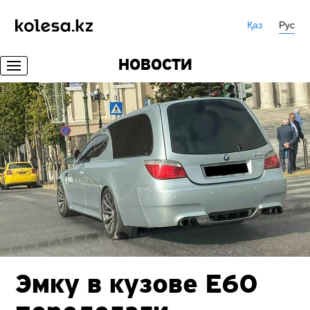
Қаз
Рус
НОВОСТИ
Эмку в кузове Е60