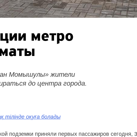
нции метро
лматы
жан Момышулы» жители
ираться до центра города.
қ тілінде оқуға болады
ой подземки приняли первых пассажиров сегодня, 30