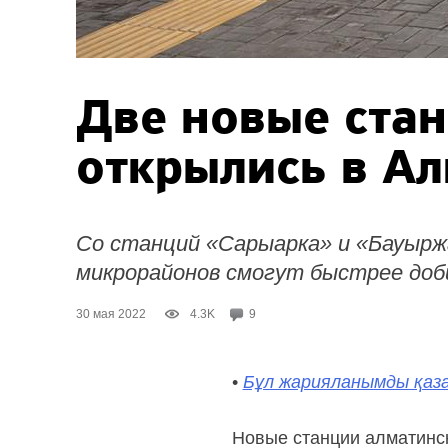
Две новые ста
открылись в А
Со станций «Сарыарка» и «Бауыр
микрорайонов смогут быстрее доб
30 мая 2022
4.3K
9
•
Бұл жарияланымды қаза
Новые станции алматинск