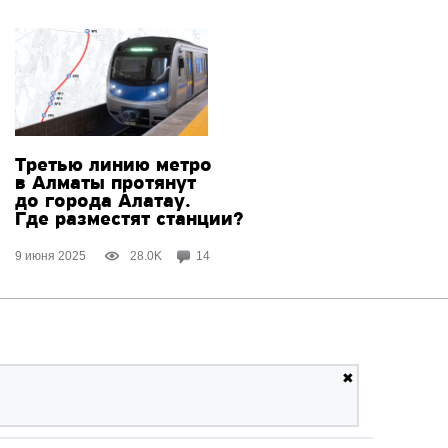
Третью линию метро
в Алматы протянут
до города Алатау.
Где разместят станции?
9 июня 2025
28.0K
14
✖