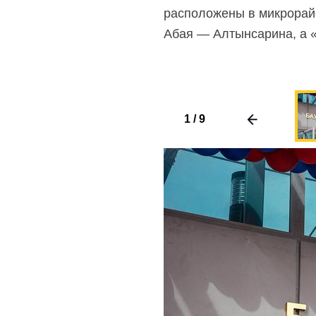
расположены в микрорайо
Абая — Алтынсарина, а
1
/
9