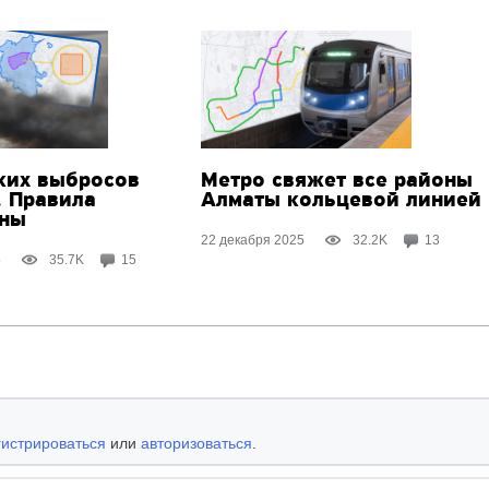
ких выбросов
Метро свяжет все районы
. Правила
Алматы кольцевой линией
ены
22 декабря 2025
32.2K
13
5
35.7K
15
гистрироваться
или
авторизоваться
.