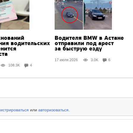
снований
Водителя BMW в Астане
ния водительских
отправили под арест
енится
за быструю езду
ста
17 июля 2026
3.0K
6
108.3K
4
гистрироваться
или
авторизоваться
.