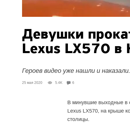
Девушки прока
Lexus LX570
в 
Героев видео уже нашли и наказали
25 мая 2020
5.4K
6
В минувшие выходные в с
Lexus LX570, на крыше к
столицы.