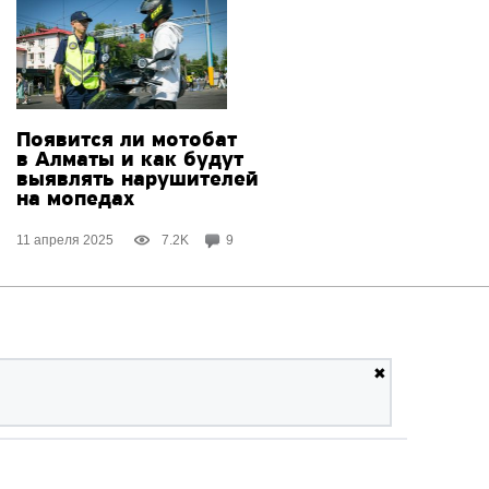
Появится ли мотобат
в Алматы и как будут
выявлять нарушителей
на мопедах
11 апреля 2025
7.2K
9
✖