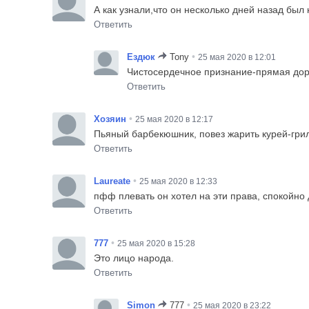
А как узнали,что он несколько дней назад был
Ответить
•
Ездюк
Tony
25 мая 2020 в 12:01
Чистосердечное признание-прямая дор
Ответить
•
Хозяин
25 мая 2020 в 12:17
Пьяный барбекюшник, повез жарить курей-грил
Ответить
•
Laureate
25 мая 2020 в 12:33
пфф плевать он хотел на эти права, спокойно 
Ответить
•
777
25 мая 2020 в 15:28
Это лицо народа.
Ответить
•
Simon
777
25 мая 2020 в 23:22