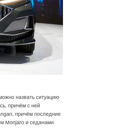
 можно назвать ситуацию
сь, причём с ней
angan, причём последние
ом Monjaro и седанами