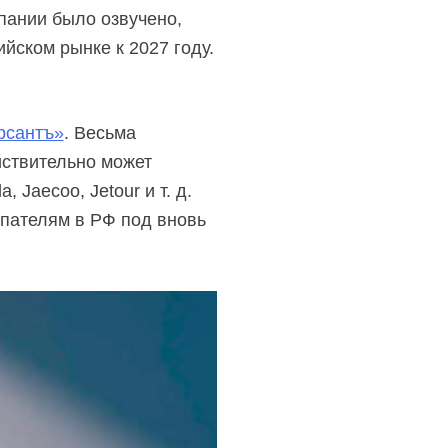
пании было озвучено,
йском рынке к 2027 году.
рсантъ»
. Весьма
йствительно может
 Jaecoo, Jetour и т. д.
упателям в РФ под вновь