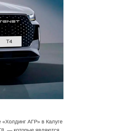
е «Холдинг АГР» в Калуге
T8, — которые являются