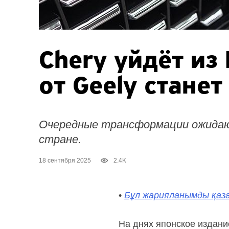
Chery уйдёт из
от Geely стане
Очередные трансформации ожидаю
стране.
18 сентября 2025
2.4K
•
Бұл жарияланымды қаза
На днях японское издан