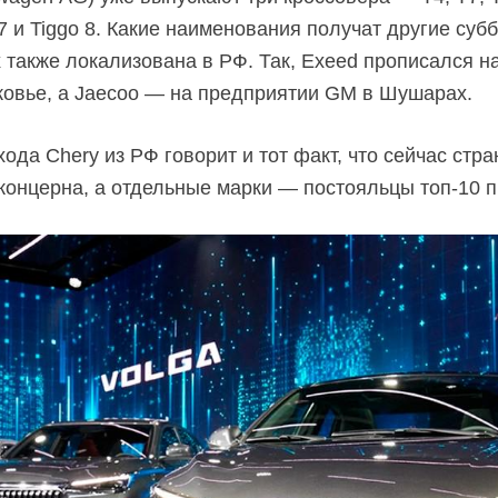
 7 и Tiggo 8. Какие наименования получат другие су
их также локализована в РФ. Так, Exeed прописался 
овье, а Jaecoo — на предприятии GM в Шушарах.
да Chery из РФ говорит и тот факт, что сейчас стра
 концерна, а отдельные марки — постояльцы
топ-10
п