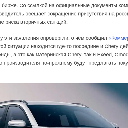
 бирже. Со ссылкой на официальные документы ком
зводитель обещает сокращение присутствия на росси
ие риска вторичных санкций.
y эти заявления опровергли, о чём сообщил
«Комме
этой ситуации находится
где-то
посредине и Chery де
ды, а это как материнская Chery, так и Exeed, Omoda,
го производителя
по-прежнему
будут предлагать пок