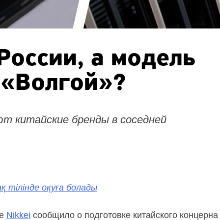
 России, а модель
т «Волгой»?
т китайские бренды в соседней
қ тілінде оқуға болады
ие
Nikkei
сообщило о подготовке китайского концерна 