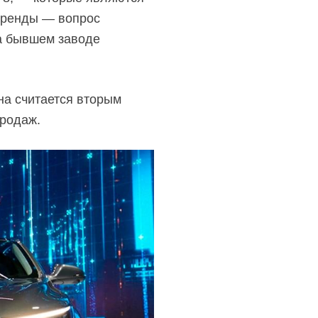
ббренды — вопрос
на бывшем заводе
на считается вторым
родаж.