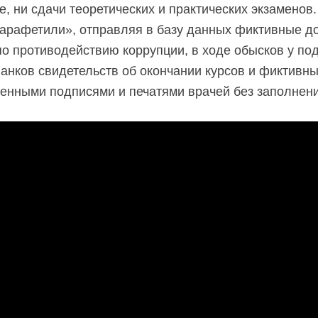
е, ни сдачи теоретических и практических экзаменов.
арафетили», отправляя в базу данных фиктивные до
по противодействию коррупции, в ходе обысков у п
ланков свидетельств об окончании курсов и фиктивн
енными подписями и печатями врачей без заполнени