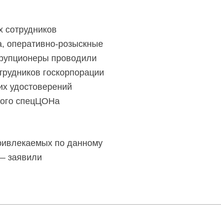
х сотрудников
а,
оперативно-розыскные
рупционеры проводили
отрудников госкорпорации
их удостоверений
чного спецЦОНа
ривлекаемых по данному
 — заявили