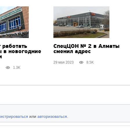
 работать
СпецЦОН № 2 в Алматы
 в новогодние
сменил адрес
и
29 мая 2023
8.5K
5
1.3K
гистрироваться
или
авторизоваться
.