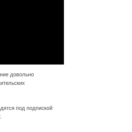
ение довольно
ительских
одятся под подпиской
.