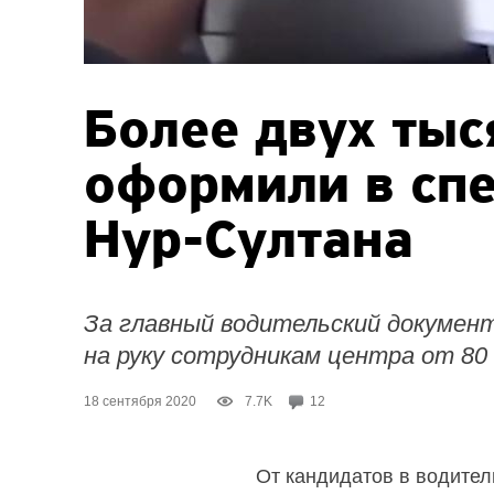
Более двух тыс
оформили в сп
Нур-Султана
За главный водительский докумен
на руку сотрудникам центра от 80 
18 сентября 2020
7.7K
12
От кандидатов в водител