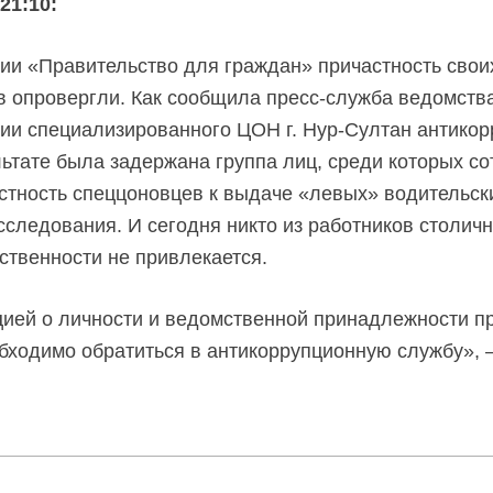
21:10:
ии «Правительство для граждан» причастность свои
в опровергли. Как сообщила
пресс-служба
ведомств
рии специализированного ЦОН
г. Нур-Султан
антикор
льтате была задержана группа лиц, среди которых с
астность спеццоновцев к выдаче «левых» водительск
сследования. И сегодня никто из работников столи
ственности не привлекается.
ией о личности и ведомственной принадлежности п
бходимо обратиться в антикоррупционную службу»,