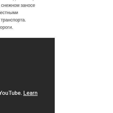
в снежном заносе
Местными
транспорта.
ороги.