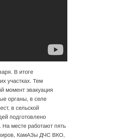
аря. В итоге
х участках. Тем
ый момент эвакуация
е органы, в селе
ст, в сельской
дей подготовлено
 На месте работают пять
ажиров, КамАЗы ДЧС ВКО,