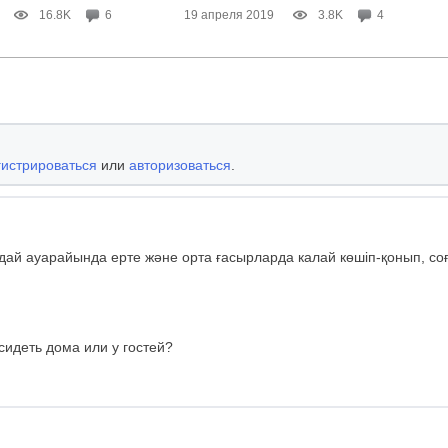
16.8K
6
19 апреля 2019
3.8K
4
гистрироваться
или
авторизоваться
.
ай ауарайында ерте және орта ғасырларда калай көшіп-қонып, со
сидеть дома или у гостей?