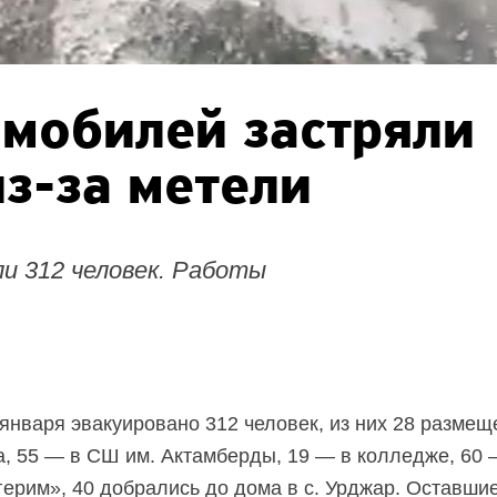
омобилей застряли
из-за метели
и 312 человек. Работы
 января эвакуировано 312 человек, из них 28 размещ
, 55 — в СШ им. Актамберды, 19 — в колледже, 60 —
герим», 40 добрались до дома в с. Урджар. Оставши