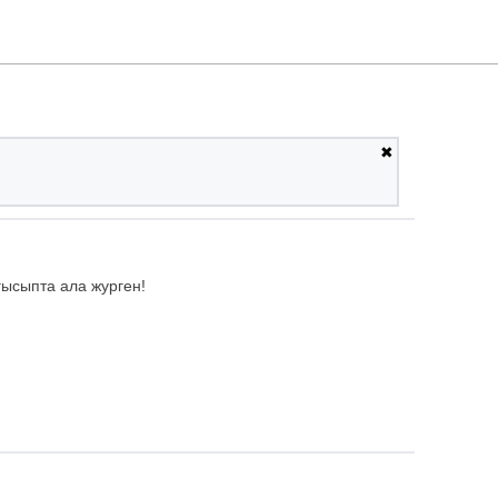
✖
ғысыпта ала журген!