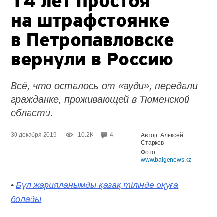
14 лет простоя
на штрафстоянке
в Петропавловске
вернули в Россию
Всё, что осталось от «ауди», передали
гражданке, проживающей в Тюменской
области.
30 декабря 2019
10.2K
4
Автор: Алексей
Старков
Фото:
www.baigenews.kz
•
Бұл жарияланымды қазақ тілінде оқуға
болады