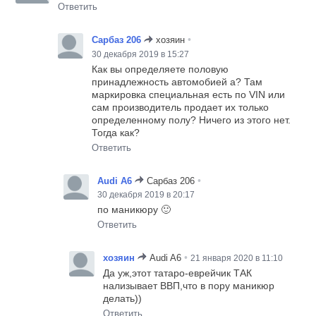
Ответить
•
Сарбаз 206
хозяин
30 декабря 2019 в 15:27
Как вы определяете половую
принадлежность автомобией а? Там
маркировка специальная есть по VIN или
сам производитель продает их только
определенному полу? Ничего из этого нет.
Тогда как?
Ответить
•
Audi A6
Сарбаз 206
30 декабря 2019 в 20:17
по маникюру 🙂
Ответить
•
хозяин
Audi A6
21 января 2020 в 11:10
Да уж,этот татаро-еврейчик ТАК
нализывает ВВП,что в пору маникюр
делать))
Ответить