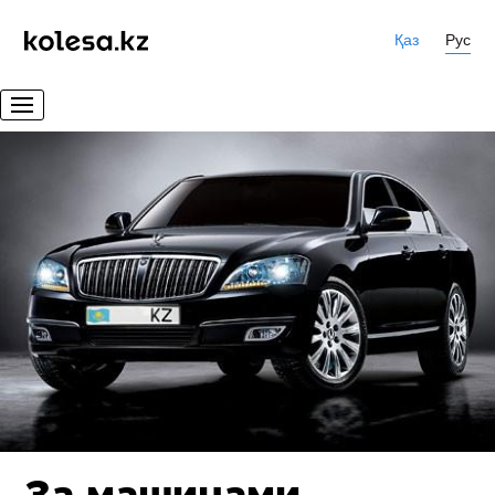
Қаз
Рус