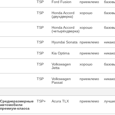
TSP
Ford Fusion
приемлемо
базовы
TSP
Honda Accord
хорошо
базовы
(двухдверка)
TSP
Honda Accord
хорошо
базовы
(четырёхдверка)
TSP
Hyundai Sonata
приемлемо
никако
TSP
Kia Optima
приемлемо
никако
TSP
Volkswagen
хорошо
базовы
Jetta
TSP
Volkswagen
приемлемо
никако
Passat
Среднеразмерные
TSP+
Acura TLX
приемлемо
лучший
автомобили
премиум-класса