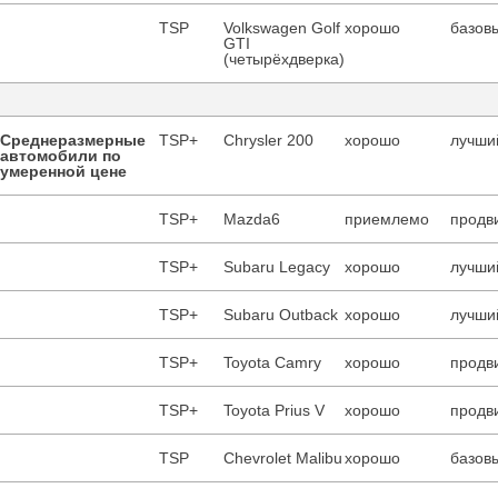
TSP
Volkswagen Golf
хорошо
базовы
GTI
(четырёхдверка)
Среднеразмерные
TSP+
Chrysler 200
хорошо
лучший
автомобили по
умеренной цене
TSP+
Mazda6
приемлемо
продв
TSP+
Subaru Legacy
хорошо
лучший
TSP+
Subaru Outback
хорошо
лучший
TSP+
Toyota Camry
хорошо
продв
TSP+
Toyota Prius V
хорошо
продв
TSP
Chevrolet Malibu
хорошо
базовы