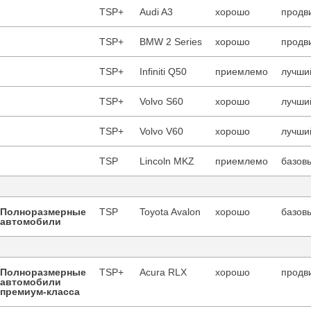
TSP+
Audi A3
хорошо
продв
TSP+
BMW 2 Series
хорошо
продв
TSP+
Infiniti Q50
приемлемо
лучший
TSP+
Volvo S60
хорошо
лучший
TSP+
Volvo V60
хорошо
лучший
TSP
Lincoln MKZ
приемлемо
базовы
Полноразмерные
TSP
Toyota Avalon
хорошо
базовы
автомобили
Полноразмерные
TSP+
Acura RLX
хорошо
продв
автомобили
премиум-класса