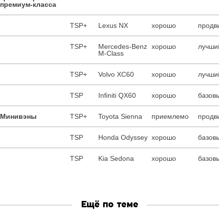
премиум-класса
TSP+
Lexus NX
хорошо
продв
TSP+
Mercedes-Benz
хорошо
лучший
M-Class
TSP+
Volvo XC60
хорошо
лучший
TSP
Infiniti QX60
хорошо
базовы
Минивэны
TSP+
Toyota Sienna
приемлемо
продв
TSP
Honda Odyssey
хорошо
базовы
TSP
Kia Sedona
хорошо
базовы
Ещё по теме