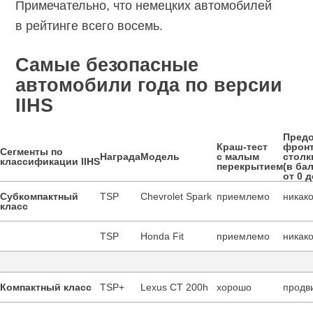
Примечательно, что немецких автомобилей
в рейтинге всего восемь.
Cамые безопасные
автомобили года по версии
IIHS
Пред
Краш-тест
фронт
Сегменты по
Награда
Модель
с малым
столк
классификации IIHS
перекрытием
(в ба
от 0 д
Субкомпактный
TSP
Chevrolet Spark
приемлемо
никако
класс
TSP
Honda Fit
приемлемо
никако
Компактный класс
TSP+
Lexus CT 200h
хорошо
продв