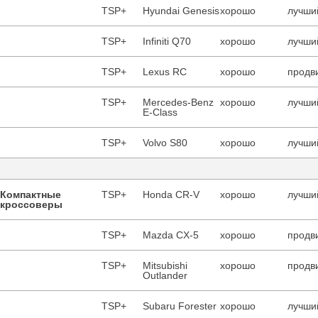
TSP+
Hyundai Genesis
хорошо
лучший
TSP+
Infiniti Q70
хорошо
лучший
TSP+
Lexus RC
хорошо
продв
TSP+
Mercedes-Benz
хорошо
лучший
E-Class
TSP+
Volvo S80
хорошо
лучший
Компактные
TSP+
Honda CR-V
хорошо
лучший
кроссоверы
TSP+
Mazda CX-5
хорошо
продв
TSP+
Mitsubishi
хорошо
продв
Outlander
TSP+
Subaru Forester
хорошо
лучший