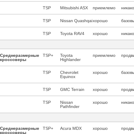
TSP
Mitsubishi ASX
приемлемо
никако
TSP
Nissan Quashqai
хорошо
базовы
TSP
Toyota RAV4
хорошо
никако
Среднеразмерные
TSP+
Toyota
приемлемо
продв
кроссоверы
Highlander
TSP
Chevrolet
хорошо
базовы
Equinox
TSP
GMC Terrain
хорошо
продв
TSP
Nissan
хорошо
никако
Pathfinder
Среднеразмерные
TSP+
Acura MDX
хорошо
продв
кроссоверы