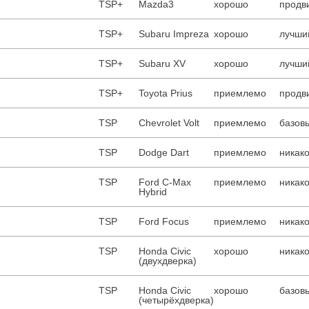
TSP+
Mazda3
хорошо
продв
TSP+
Subaru Impreza
хорошо
лучший
TSP+
Subaru XV
хорошо
лучший
TSP+
Toyota Prius
приемлемо
продв
TSP
Chevrolet Volt
приемлемо
базовы
TSP
Dodge Dart
приемлемо
никако
TSP
Ford C-Max
приемлемо
никако
Hybrid
TSP
Ford Focus
приемлемо
никако
TSP
Honda Civic
хорошо
никако
(двухдверка)
TSP
Honda Civic
хорошо
базовы
(четырёхдверка)