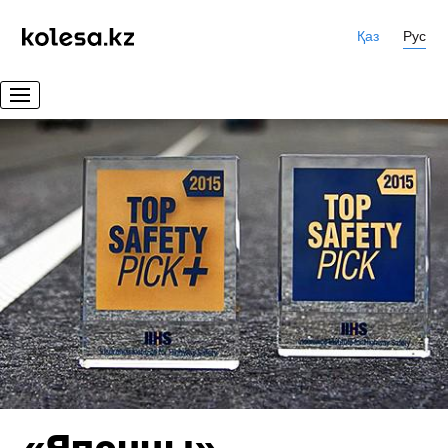
Қаз
Рус