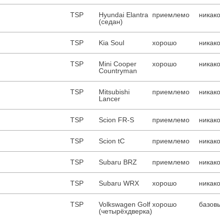
TSP
Hyundai Elantra
приемлемо
никако
(седан)
TSP
Kia Soul
хорошо
никако
TSP
Mini Cooper
хорошо
никако
Countryman
TSP
Mitsubishi
приемлемо
никако
Lancer
TSP
Scion FR-S
приемлемо
никако
TSP
Scion tC
приемлемо
никако
TSP
Subaru BRZ
приемлемо
никако
TSP
Subaru WRX
хорошо
никако
TSP
Volkswagen Golf
хорошо
базовы
(четырёхдверка)