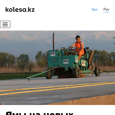
Қаз
Рус