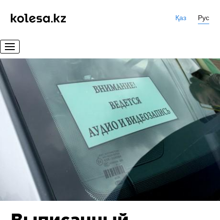
Қаз
Рус