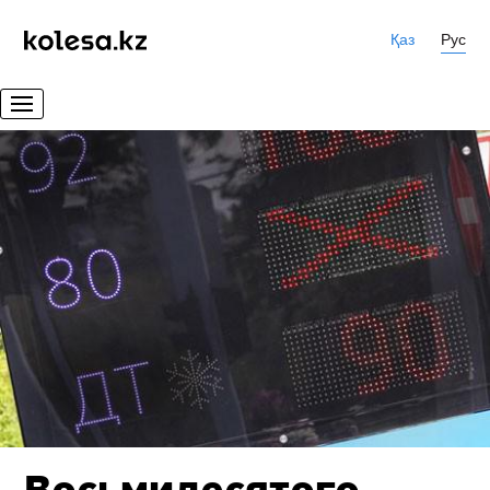
Қаз
Рус