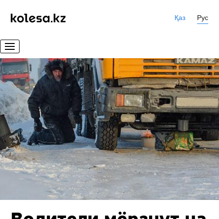
Қаз
Рус