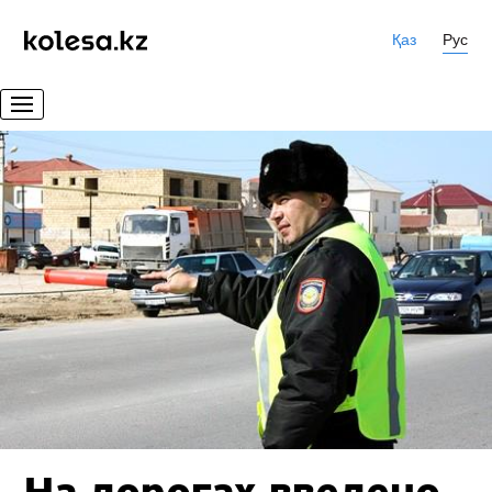
Қаз
Рус