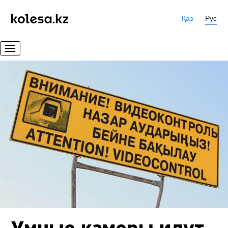
Қаз
Рус