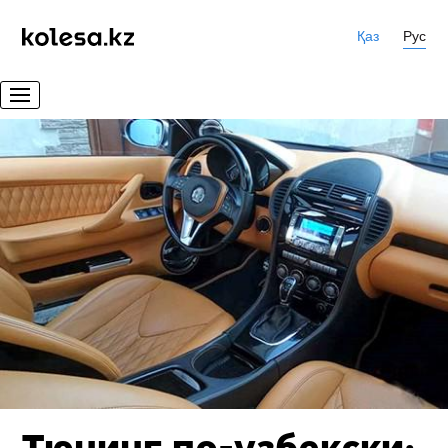
Қаз
Рус