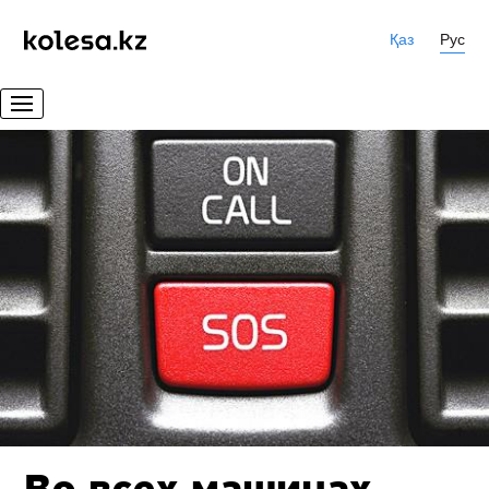
Қаз
Рус