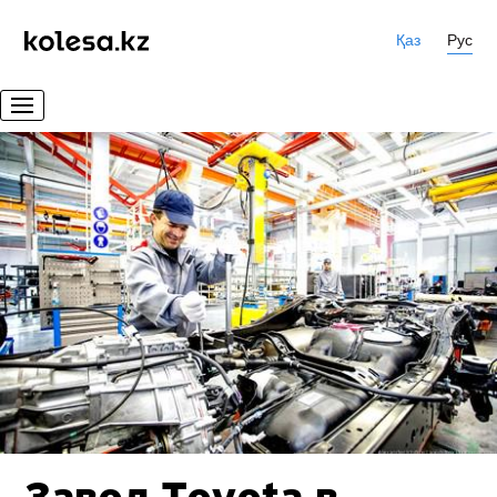
Қаз
Рус