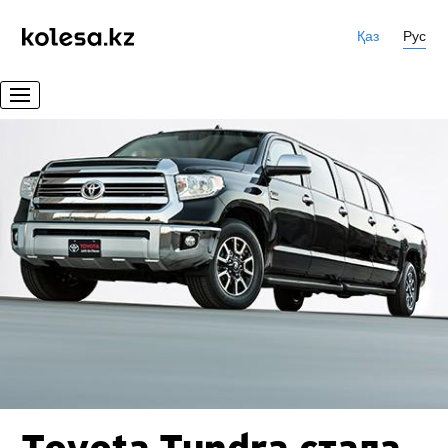
Қаз
Рус