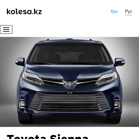
Қаз
Рус