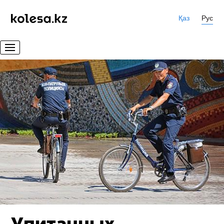
Қаз
Рус