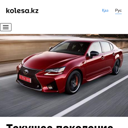
Қаз
Рус