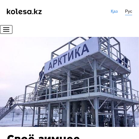
Қаз
Рус