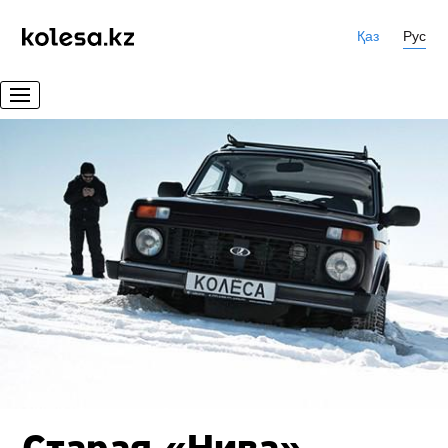
Қаз
Рус