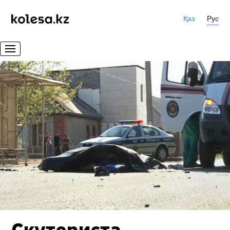
Қаз
Рус