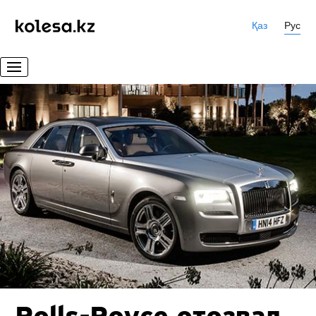
Қаз
Рус