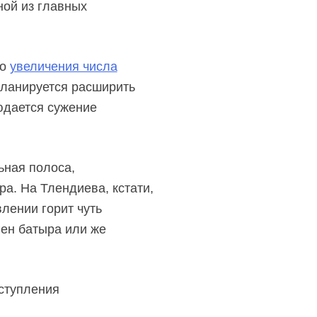
ой из главных
мо
увеличения числа
планируется расширить
юдается сужение
ьная полоса,
а. На Тлендиева, кстати,
лении горит чуть
ген батыра или же
оступления