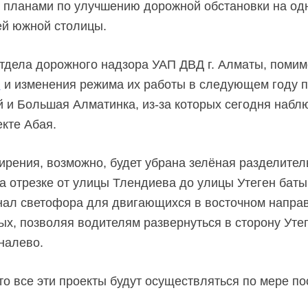
 планами по улучшению дорожной обстановки на одн
ей южной столицы.
отдела дорожного надзора УАП ДВД г. Алматы, поми
и
и изменения режима их работы в следующем году 
й и Большая Алматинка, из-за которых сегодня набл
екте Абая.
ширения, возможно, будет убрана зелёная разделител
 отрезке от улицы Тлендиева до улицы Утеген батыр
нал светофора для двигающихся в восточном направ
ых, позволяя водителям развернуться в сторону Уте
налево.
то все эти проекты будут осуществляться по мере п