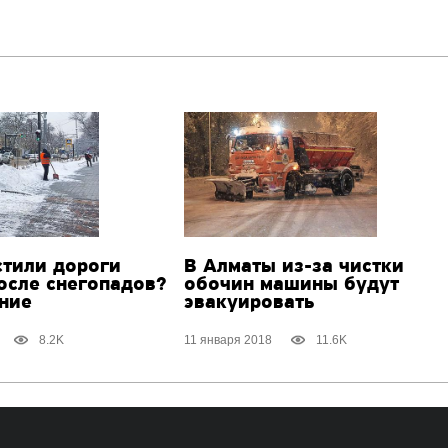
стили дороги
В Алматы из-за чистки
осле снегопадов?
обочин машины будут
ние
эвакуировать
8.2K
11 января 2018
11.6K