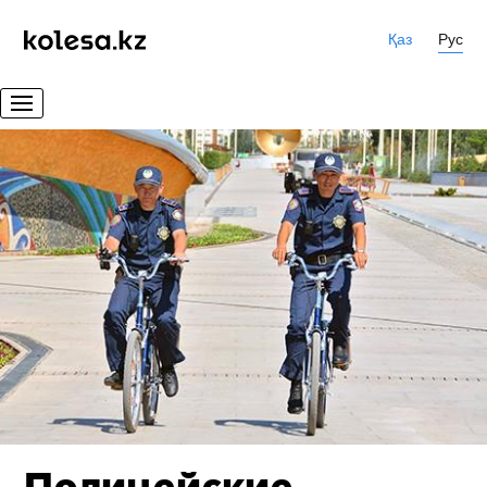
Қаз
Рус