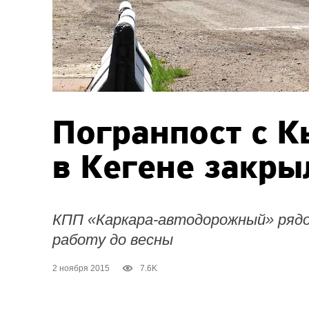
Погранпост с 
в Кегене закры
КПП «Каркара-автодорожный» рядо
работу до весны
2 ноября 2015
7.6K