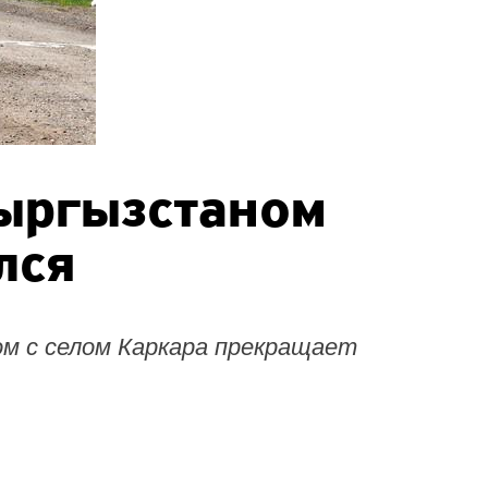
Кыргызстаном
лся
м с селом Каркара прекращает