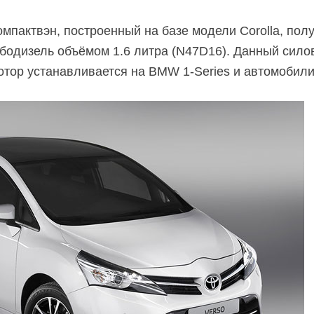
мпактвэн, построенный на базе модели Corolla, пол
одизель объёмом 1.6 литра (N47D16). Данный силов
мотор устанавливается на BMW 1-Series и автомобили