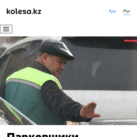
Қаз
Рус