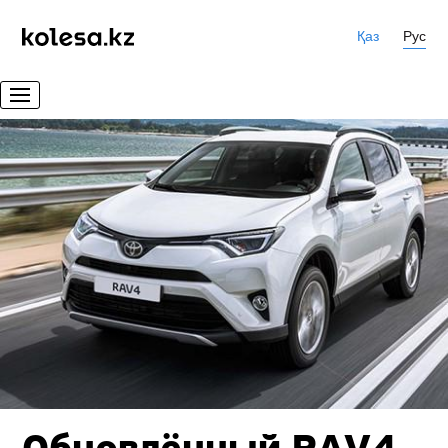
Қаз
Рус