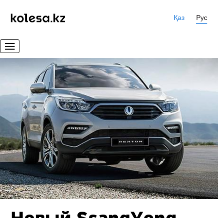
Қаз
Рус