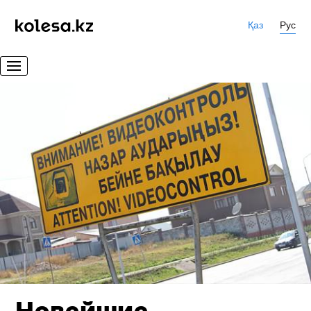
Қаз
Рус