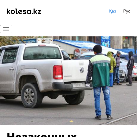
Қаз
Рус