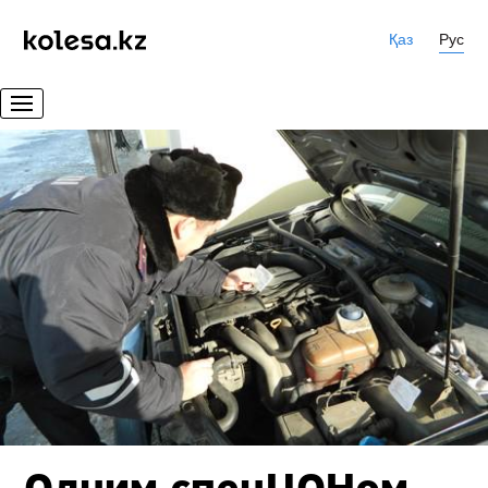
Қаз
Рус