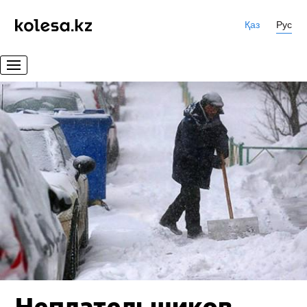
Қаз
Рус